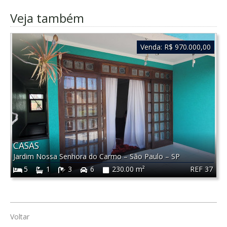
Veja também
Venda:
R$ 970.000,00
CASAS
Jardim Nossa Senhora do Carmo
–
São Paulo
–
SP
REF 37
5
1
3
6
230.00 m²
Voltar