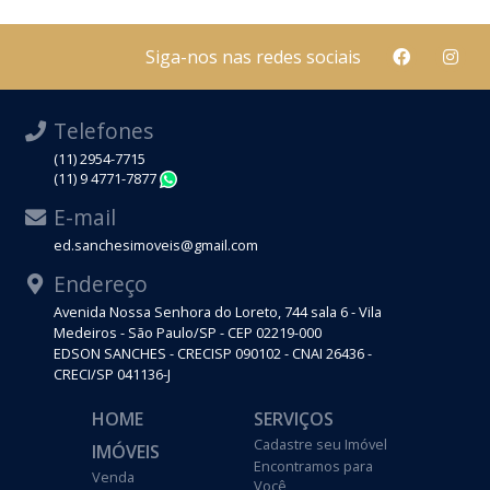
Siga-nos nas redes sociais
Telefones
(11) 2954-7715
(11) 9 4771-7877
WhatsApp
E-mail
ed.sanchesimoveis@gmail.com
Endereço
Avenida Nossa Senhora do Loreto, 744 sala 6 - Vila
Medeiros - São Paulo/SP - CEP 02219-000
EDSON SANCHES - CRECISP 090102 - CNAI 26436 -
CRECI/SP 041136-J
HOME
SERVIÇOS
Cadastre seu Imóvel
IMÓVEIS
Encontramos para
Venda
Você