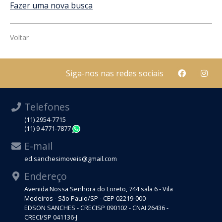
Fazer uma nova busca
Voltar
Siga-nos nas redes sociais
Telefones
(11) 2954-7715
(11) 9 4771-7877
WhatsApp
E-mail
ed.sanchesimoveis@gmail.com
Endereço
Avenida Nossa Senhora do Loreto, 744 sala 6 - Vila
Medeiros - São Paulo/SP - CEP 02219-000
EDSON SANCHES - CRECISP 090102 - CNAI 26436 -
CRECI/SP 041136-J