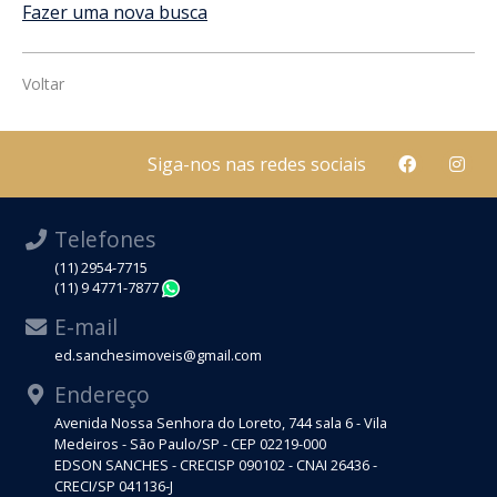
Fazer uma nova busca
Voltar
Siga-nos nas redes sociais
Telefones
(11) 2954-7715
(11) 9 4771-7877
WhatsApp
E-mail
ed.sanchesimoveis@gmail.com
Endereço
Avenida Nossa Senhora do Loreto, 744 sala 6 - Vila
Medeiros - São Paulo/SP - CEP 02219-000
EDSON SANCHES - CRECISP 090102 - CNAI 26436 -
CRECI/SP 041136-J